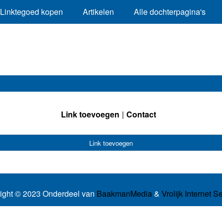
Linktegoed kopen
Artikelen
Alle dochterpagina's
Link toevoegen
Contact
Link toevoegen
ight © 2023 Onderdeel van
BaakmanMedia
&
Vrolijk Internet S